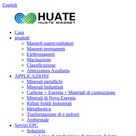
English
Casa
prudutti
Magneti superconduttori
Magneti permanenti
Elettromagneti
Macinazione
Classificazione
Attrezzatura Ausiliaria
APPLICAZIONI
Minerali metallichi
Minerali Industriali
Carbone + Energia + Materiali di custruzzione
Minerali di Nova Energia
Rifiuti Solidi Industriali
Metallurgicu
Trasfurmazione di e polveri
Ambientale
Servizi EPC
Soluzioni