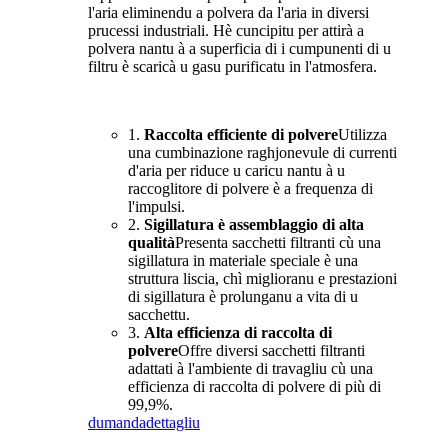
l'aria eliminendu a polvera da l'aria in diversi
prucessi industriali. Hè cuncipitu per attirà a
polvera nantu à a superficia di i cumpunenti di u
filtru è scaricà u gasu purificatu in l'atmosfera.
1.
Raccolta efficiente di polvere
Utilizza
una cumbinazione raghjonevule di currenti
d'aria per riduce u caricu nantu à u
raccoglitore di polvere è a frequenza di
l'impulsi.
2.
Sigillatura è assemblaggio di alta
qualità
Presenta sacchetti filtranti cù una
sigillatura in materiale speciale è una
struttura liscia, chì miglioranu e prestazioni
di sigillatura è prolunganu a vita di u
sacchettu.
3.
Alta efficienza di raccolta di
polvere
Offre diversi sacchetti filtranti
adattati à l'ambiente di travagliu cù una
efficienza di raccolta di polvere di più di
99,9%.
dumanda
dettagliu