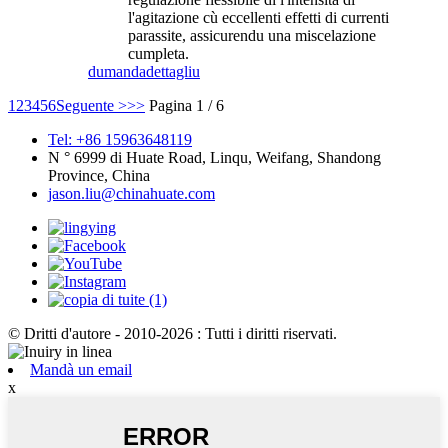
l'agitazione cù eccellenti effetti di currenti
parassite, assicurendu una miscelazione
cumpleta.
dumanda
dettagliu
1
2
3
4
5
6
Seguente >
>>
Pagina 1 / 6
Tel: +86 15963648119
N ° 6999 di Huate Road, Linqu, Weifang, Shandong
Province, China
jason.liu@chinahuate.com
© Dritti d'autore - 2010-2026 : Tutti i diritti riservati.
Mandà un email
x