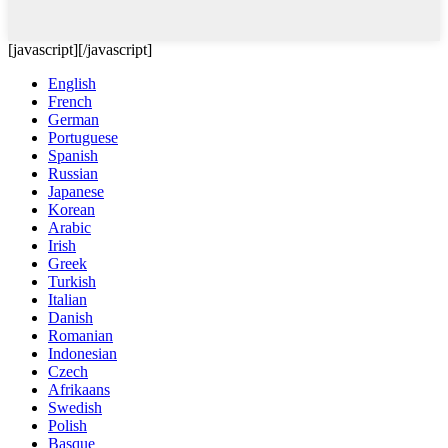
[javascript]
[/javascript]
English
French
German
Portuguese
Spanish
Russian
Japanese
Korean
Arabic
Irish
Greek
Turkish
Italian
Danish
Romanian
Indonesian
Czech
Afrikaans
Swedish
Polish
Basque