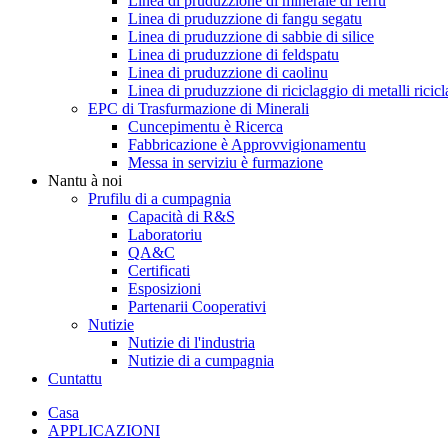
Linea di pruduzzione di minerale di ferru
Linea di pruduzzione di fangu segatu
Linea di pruduzzione di sabbie di silice
Linea di pruduzzione di feldspatu
Linea di pruduzzione di caolinu
Linea di pruduzzione di riciclaggio di metalli ricicl
EPC di Trasfurmazione di Minerali
Cuncepimentu è Ricerca
Fabbricazione è Approvvigionamentu
Messa in serviziu è furmazione
Nantu à noi
Prufilu di a cumpagnia
Capacità di R&S
Laboratoriu
QA&C
Certificati
Esposizioni
Partenarii Cooperativi
Nutizie
Nutizie di l'industria
Nutizie di a cumpagnia
Cuntattu
Casa
APPLICAZIONI