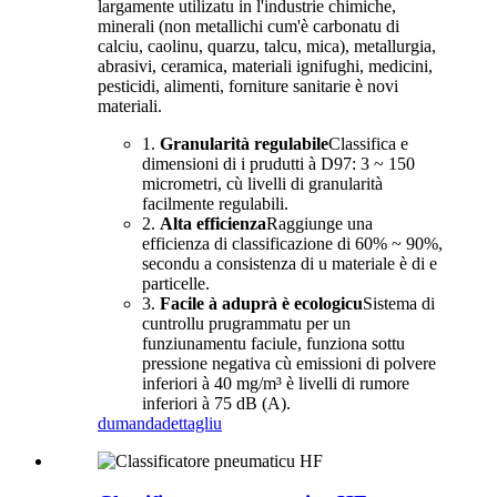
largamente utilizatu in l'industrie chimiche,
minerali (non metallichi cum'è carbonatu di
calciu, caolinu, quarzu, talcu, mica), metallurgia,
abrasivi, ceramica, materiali ignifughi, medicini,
pesticidi, alimenti, forniture sanitarie è novi
materiali.
1.
Granularità regulabile
Classifica e
dimensioni di i prudutti à D97: 3 ~ 150
micrometri, cù livelli di granularità
facilmente regulabili.
2.
Alta efficienza
Raggiunge una
efficienza di classificazione di 60% ~ 90%,
secondu a consistenza di u materiale è di e
particelle.
3.
Facile à aduprà è ecologicu
Sistema di
cuntrollu prugrammatu per un
funziunamentu faciule, funziona sottu
pressione negativa cù emissioni di polvere
inferiori à 40 mg/m³ è livelli di rumore
inferiori à 75 dB (A).
dumanda
dettagliu