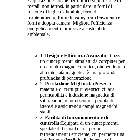
Applicazione: Ideale per i prucessi di fusione di
metalli non ferrosi, in particulare in forni di
fusione di leghe d'aluminiu, forni di
mantenimentu, forni di leghe, forni basculanti è
forni à doppia camera. Migliora l'efficienza
energetica mentre prumove a sustenibilità
ambientale.
1.
Design è Efficienza Avanzati:
Utilizza
un cuncepimentu simulatu da computer per
un circuitu magneticu unicu, ottenendu una
alta intensità magnetica è una profonda
prufundità di penetrazione.
2.
Prestazione Migliorata:
Presenta
materiale di ferru puru elettricu cù alta
permeabilità è induzione magnetica di
saturazione, minimizendu a perdita di
isteresi è assicurendu campi magnetichi
stabili.
3.
Facilità di funziunamentu è di
cuntrollu:
Equipatu di un cuncepimentu
speciale di i canali d'aria per un
raffreddamentu efficiente, chì permette una
regulazione flessibile di l'intensità di