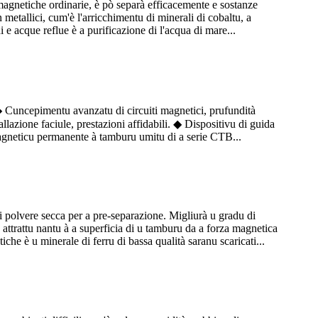
magnetiche ordinarie, è pò separà efficacemente e sostanze
 metallici, cum'è l'arricchimentu di minerali di cobaltu, a
 e acque reflue è a purificazione di l'acqua di mare...
 ◆ Cuncepimentu avanzatu di circuiti magnetici, prufundità
lazione faciule, prestazioni affidabili. ◆ Dispositivu di guida
magneticu permanente à tamburu umitu di a serie CTB...
i polvere secca per a pre-separazione. Migliurà u gradu di
attrattu nantu à a superficia di u tamburu da a forza magnetica
he è u minerale di ferru di bassa qualità saranu scaricati...