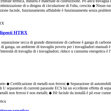
entrale termica, miniera è materiale di custruzzione. Pò ancu travaglià i
 ottimizzazione di u disignu di circulazione di l'oliu, crescita ◆ Nisun r
one faciule, funziunamentu affidabile è funziunamentu senza prublemi
elligenti HTRX
separazione secca di grande dimensione di carbone è ganga di carbone,
i ganga, un ambiente di travagliu poveru per i travagliadori manuali è un
intensità di travagliu di i travagliadori, riduce u cunsumu energeticu è l'
rto ◆ Certificazione di metalli non ferrosi ◆ Separazione di automobili 
ali U separatore di currenti parassite ECS hà un eccellente effettu di sepa
talli non ferrosi è non metalli; ◆ Hè faciule da installà è pò esse cunn
ettromagneticu