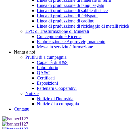
Linea di pruduzzione di minerale di ferru
Linea di pruduzzione di fangu segatu
Linea di pruduzzione di sabbie di silice
Linea di pruduzzione di feldspatu
Linea di pruduzzione di caolinu
Linea di pruduzzione di riciclaggio di metalli ricicl
EPC di Trasfurmazione di Minerali
Cuncepimentu è Ricerca
Fabbricazione è Approvvigionamentu
Messa in serviziu è furmazione
Nantu à noi
Prufilu di a cumpagnia
Capacità di R&S
Laboratoriu
QA&C
Certificati
Esposizioni
Partenarii Cooperativi
Nutizie
Nutizie di l'industria
Nutizie di a cumpagnia
Cuntattu