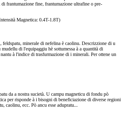
ni di frantumazione fine, frantumazione ultrafine o pre-
 feldspatu, minerale di nefelina è caolinu. Descrizzione di u
u mudellu di l'equipaggiu hè sottumessa à a quantità di
nantu à l'indice di trasfurmazione di i minerali. Per ottene un
patu da a nostra sucietà. U campu magneticu di fondu pò
a per risponde à i bisogni di beneficiazione di diverse regioni
tu, caolinu, ecc. Pò ancu esse adupratu...