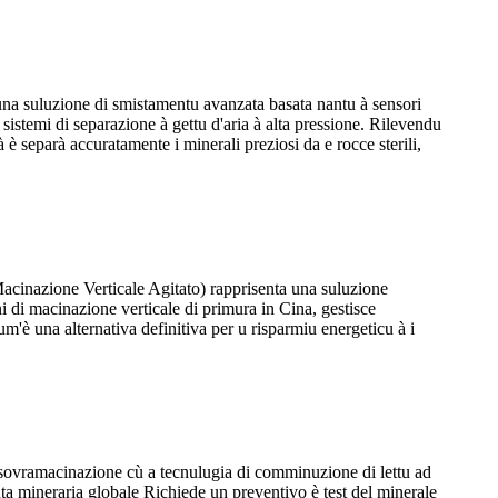
a suluzione di smistamentu avanzata basata nantu à sensori
 sistemi di separazione à gettu d'aria à alta pressione. Rilevendu
cà è separà accuratamente i minerali preziosi da e rocce sterili,
inazione Verticale Agitato) rapprisenta una suluzione
i di macinazione verticale di primura in Cina, gestisce
'è una alternativa definitiva per u risparmiu energeticu à i
amacinazione cù a tecnulugia di comminuzione di lettu ad
nta mineraria globale Richiede un preventivo è test del minerale