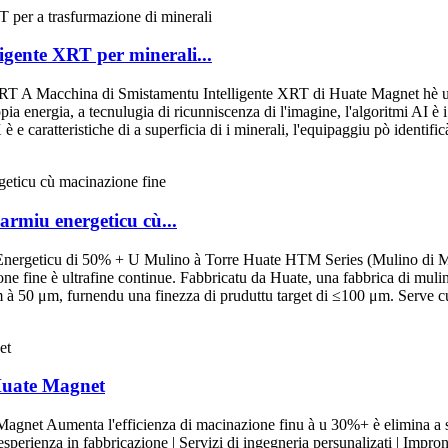
ligente XRT per minerali...
RT A Macchina di Smistamentu Intelligente XRT di Huate Magnet hè un
a energia, a tecnulugia di ricunniscenza di l'imagine, l'algoritmi AI è i
 è e caratteristiche di a superficia di i minerali, l'equipaggiu pò identifi
armiu energeticu cù...
nergeticu di 50% + U Mulino à Torre Huate HTM Series (Mulino di Mac
ne fine è ultrafine continue. Fabbricatu da Huate, una fabbrica di mulin
m à 50 μm, furnendu una finezza di pruduttu target di ≤100 μm. Serve cum
Huate Magnet
menta l'efficienza di macinazione finu à u 30%+ è elimina a sovr
esperienza in fabbricazione | Servizi di ingegneria persunalizati | Impro