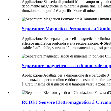
Applicazione Sta seria di prudutti hà un campu magneticu 
debolmente magnetiche in minerali à grana fina. Hè adattatu
rimozione di impurità è a purificazione di minerali non met
Separatore Magneticu Permanente à Tam
Applicazione Per separà a particella magnetica o eliminà 
efficace magnetica prufonda è alta recuperazione. ◆ Strutt
stabile è affidabile, senza malfunzionamenti o guasti pe
Separatore magneticu seccu di minerale in 
Applicazione Adattata per a dimensione di e particelle 0 
alimentazione per u mulinu è riduce u costu di trasfurmaz
è giratu inseme cù u gusciu di u tamburu versu a zona non 
RCDEJ Sensore Elettromagneticu à Circulaz