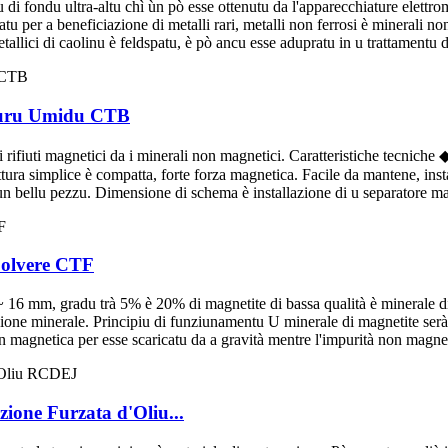
di fondu ultra-altu chì ùn pò esse ottenutu da l'apparecchiature elettro
 per a beneficiazione di metalli rari, metalli non ferrosi è minerali non
allici di caolinu è feldspatu, è pò ancu esse adupratu in u trattamentu di
buru Umidu CTB
i rifiuti magnetici da i minerali non magnetici. Caratteristiche tecniche
ura simplice è compatta, forte forza magnetica. Facile da mantene, instal
r un bellu pezzu. Dimensione di schema è installazione di u separatore 
polvere CTF
~ 16 mm, gradu trà 5% è 20% di magnetite di bassa qualità è minerale d
ione minerale. Principiu di funziunamentu U minerale di magnetite serà 
magnetica per esse scaricatu da a gravità mentre l'impurità non magnetic
ione Furzata d'Oliu...