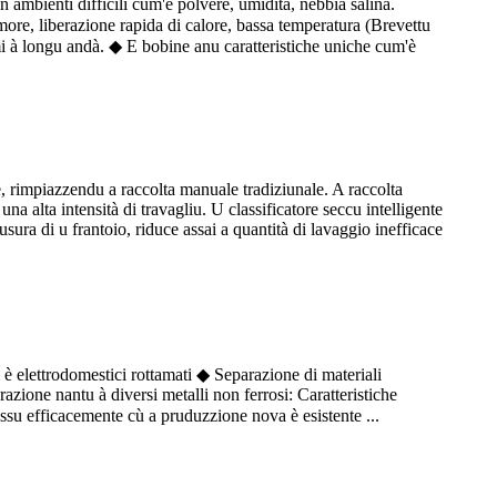
n ambienti difficili cum'è polvere, umidità, nebbia salina.
umore, liberazione rapida di calore, bassa temperatura (Brevettu
 à longu andà. ◆ E bobine anu caratteristiche uniche cum'è
 rimpiazzendu a raccolta manuale tradiziunale. A raccolta
a alta intensità di travagliu. U classificatore seccu intelligente
usura di u frantoio, riduce assai a quantità di lavaggio inefficace
è elettrodomestici rottamati ◆ Separazione di materiali
razione nantu à diversi metalli non ferrosi: Caratteristiche
essu efficacemente cù a pruduzzione nova è esistente ...