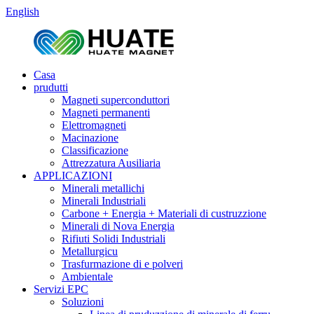
English
Casa
prudutti
Magneti superconduttori
Magneti permanenti
Elettromagneti
Macinazione
Classificazione
Attrezzatura Ausiliaria
APPLICAZIONI
Minerali metallichi
Minerali Industriali
Carbone + Energia + Materiali di custruzzione
Minerali di Nova Energia
Rifiuti Solidi Industriali
Metallurgicu
Trasfurmazione di e polveri
Ambientale
Servizi EPC
Soluzioni