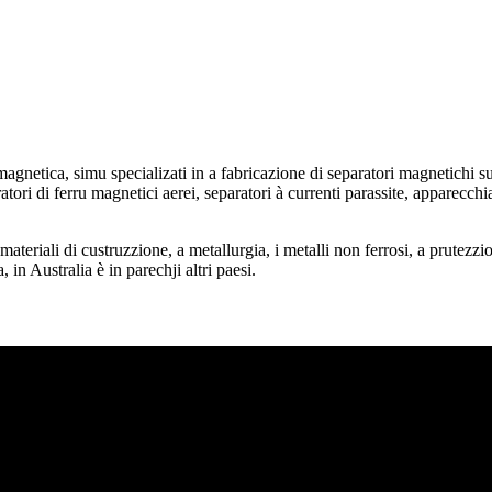
gnetica, simu specializati in a fabricazione di separatori magnetichi su
ori di ferru magnetici aerei, separatori à currenti parassite, apparecchi
 materiali di custruzzione, a metallurgia, i metalli non ferrosi, a prutezz
, in Australia è in parechji altri paesi.