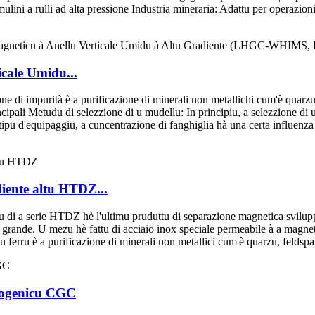
 mulini a rulli ad alta pressione Industria mineraria: Adattu per operazio
icale Umidu...
e di impurità è a purificazione di minerali non metallichi cum'è quarzu,
ncipali Metudu di selezzione di u mudellu: In principiu, a selezzione di 
tipu d'equipaggiu, a cuncentrazione di fanghiglia hà una certa influenza 
diente altu HTDZ...
u di a serie HTDZ hè l'ultimu pruduttu di separazione magnetica svilup
rande. U mezu hè fattu di acciaio inox speciale permeabile à a magnetic
 u ferru è a purificazione di minerali non metallici cum'è quarzu, feldspa
iogenicu CGC