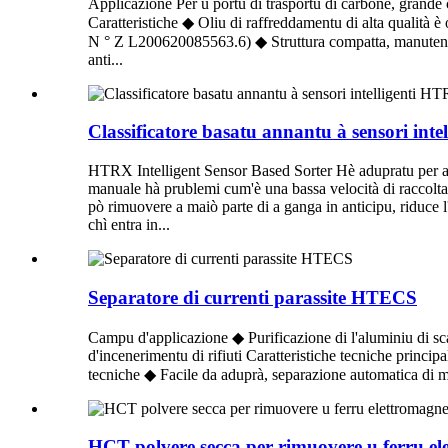
Applicazione Per u portu di trasportu di carbone, grande c
Caratteristiche ◆ Oliu di raffreddamentu di alta qualità è
N ° Z L200620085563.6) ◆ Struttura compatta, manutenzi
anti...
Classificatore basatu annantu à sensori int
HTRX Intelligent Sensor Based Sorter Hè adupratu per a 
manuale hà prublemi cum'è una bassa velocità di raccolta d
pò rimuovere a maiò parte di a ganga in anticipu, riduce l'
chì entra in...
Separatore di currenti parassite HTECS
Campu d'applicazione ◆ Purificazione di l'aluminiu di sca
d'incenerimentu di rifiuti Caratteristiche tecniche princip
tecniche ◆ Facile da aduprà, separazione automatica di me
HCT polvere secca per rimuovere u ferru el