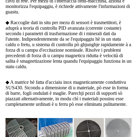
cavu di rete. Per mezu di l'interfaccia omu-macchina, aziona è
monitorizza l'equipaggiu, è richiede attivamente l'infurmazioni di
guastu.
◆ Raccoglie dati in situ per mezu di sensori è trasmettitori, è
aduprà a teoria di cuntrollu PID avanzata (corrente costante)
secondu i parametri di trasfurmazione di i minerali dati da
l'utente. Indipendentemente da se l'equipaggiu hè in un statu
caldu o fretu, u sistema di cuntrollu pò ghjunghje rapidamente à a
forza di u campu d'eccitazione nominale. Risolve i prublemi
precedenti di forza di u campu magneticu ridutta è velocità di
salita è smagnetizazione lenta quandu l'equipaggiu funziona in un
statu caldu.
◆ A matrice hè fatta d'acciaiu inox magneticamente conduttivu
SUS430. Sicondu a dimensione di u materiale, pò esse in forma
di barre, fogli ondulati è maglie. Parechji pezzi di supporti sò
piazzati alternativamente, in modu chì i materiali possinu esse
cumpletamente urdinati è u ferru pò esse eliminatu pulitamente.