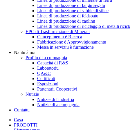
Linea di pruduzzione di minerale di ferru
Linea di pruduzzione di fangu segatu
Linea di pruduzzione di sabbie di silice
Linea di pruduzzione di feldspatu
Linea di pruduzzione di caolinu
Linea di pruduzzione di riciclaggio di metalli ricicl
EPC di Trasfurmazione di Minerali
Cuncepimentu è Ricerca
Fabbricazione è Approvvigionamentu
Messa in serviziu è furmazione
Nantu à noi
Prufilu di a cumpagnia
Capacità di R&S
Laboratoriu
QA&C
Certificati
Esposizioni
Partenarii Cooperativi
Nutizie
Nutizie di l'industria
Nutizie di a cumpagnia
Cuntattu
Casa
PRODOTTI