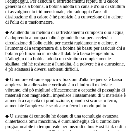
l'equipaggiu. Per assicurà u raffreddamentu rapidu di u calore
generatu da a bobina, a bobina adotta un canale d'oliu di struttura
di avvolgimentu tridimensionale, chì raddoppia l'area di
dissipazione di u calore è hè propiziu à a cunvezione di u calore
di l'oliu di u trasformatore.
◆ Aduttendu un metudu di raffreddamentu cumpostu oliu-acqua,
è aduprendu a pompa d'oliu à grande flussu per accelerà a
circulazione di l'oliu caldu per caccià rapidamente u calore, è
l'aumentu di a temperatura di a bobina hè bassu per assicurà chì a
bobina pò funziunà in modu affidabile à bassa temperatura.
L'alloghju di a bobina adotta una struttura cumpletamente
sigillata, chì hè resistente à l'umidità, à a polvere è à a currusione,
è pò adattassi à diversi ambienti difficili.
◆ U mutore vibrante applica vibrazioni d'alta frequenza è bassa
ampiezza in a direzzione verticale à u cilindru di materiale
vibrante, chì pò migliurà efficacemente a capacità di passaghju di
materiali non magnetichi, impedisce l'intasamentu di u materiale è
aumentà a capacità di pruduzzione; quandu si scarica u ferru,
aumentate l'ampiezza è scaricate u ferru in modu pulitu.
◆ U sistema di cuntrollu hè dotatu di una tecnulugia avanzata
d'interfaccia omu-macchina, è cumunicheghja cù u cuntrollore
programmabile in tempu reale per mezu di u bus Host Link o di u