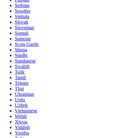
Serbian
Sesotho
Sinhala
Slovak
Slovenian
Somali
Samoan
Scots Gaelic
Shona
Sindhi
Sundanese
Swahili
Tajik
Tamil
Telugu
Thai
Ukrainian
Urdu
Uzbek
Vietnamese
Welsh
Xhosa
Yiddish
Yoruba