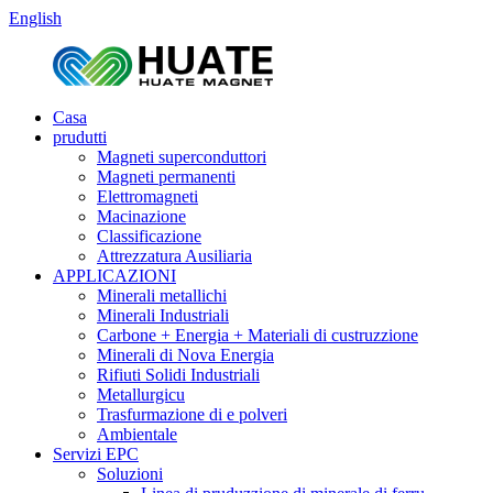
English
Casa
prudutti
Magneti superconduttori
Magneti permanenti
Elettromagneti
Macinazione
Classificazione
Attrezzatura Ausiliaria
APPLICAZIONI
Minerali metallichi
Minerali Industriali
Carbone + Energia + Materiali di custruzzione
Minerali di Nova Energia
Rifiuti Solidi Industriali
Metallurgicu
Trasfurmazione di e polveri
Ambientale
Servizi EPC
Soluzioni