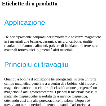
Etichette di u produttu
Applicazione
Hè principalmente adupratu per rimuovere e sostanze magnetiche
in i materiali di e batterie, ceramica, neru di carbone, grafite,
ritardanti di fiamma, alimenti, polvere di lucidatura di terre rare,
materiali fotovoltaici, pigmenti è altri materiali.
Principiu di travagliu
Quandu a bobina d'eccitazione hè energizzata, si crea un forte
campu magneticu.
generatu à u centru di a bobina, chì induce u
magneticu
matrice in u cilindru di classificazione per generà un
magneticu à altu gradiente
campu. Quandu u materiale passa, u
materiale magneticu
hè assorbitu da a matrice magnetica,
ottenendu cusì una alta purezza
cuncentrazione; Dopu avè
travagliatu per un periudu di tempu, quandu l'adsorzione
a