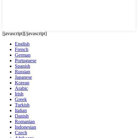
[javascript]
[/javascript]
English
French
German
Portuguese
Spanish
Russian
Japanese
Korean
Arabic
Irish
Greek
Turkish
Italian
Danish
Romanian
Indonesian
Czech