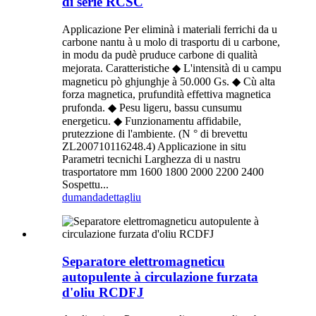
di serie RCSC
Applicazione Per eliminà i materiali ferrichi da u
carbone nantu à u molo di trasportu di u carbone,
in modu da pudè pruduce carbone di qualità
mejorata. Caratteristiche ◆ L'intensità di u campu
magneticu pò ghjunghje à 50.000 Gs. ◆ Cù alta
forza magnetica, prufundità effettiva magnetica
prufonda. ◆ Pesu ligeru, bassu cunsumu
energeticu. ◆ Funzionamentu affidabile,
prutezzione di l'ambiente. (N ° di brevettu
ZL200710116248.4) Applicazione in situ
Parametri tecnichi Larghezza di u nastru
trasportatore mm 1600 1800 2000 2200 2400
Sospettu...
dumanda
dettagliu
Separatore elettromagneticu
autopulente à circulazione furzata
d'oliu RCDFJ