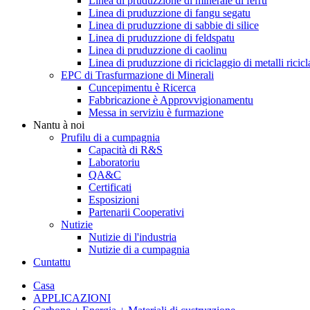
Linea di pruduzzione di minerale di ferru
Linea di pruduzzione di fangu segatu
Linea di pruduzzione di sabbie di silice
Linea di pruduzzione di feldspatu
Linea di pruduzzione di caolinu
Linea di pruduzzione di riciclaggio di metalli ricicl
EPC di Trasfurmazione di Minerali
Cuncepimentu è Ricerca
Fabbricazione è Approvvigionamentu
Messa in serviziu è furmazione
Nantu à noi
Prufilu di a cumpagnia
Capacità di R&S
Laboratoriu
QA&C
Certificati
Esposizioni
Partenarii Cooperativi
Nutizie
Nutizie di l'industria
Nutizie di a cumpagnia
Cuntattu
Casa
APPLICAZIONI