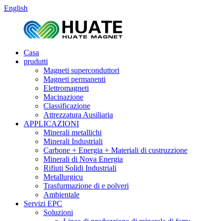
English
Casa
prudutti
Magneti superconduttori
Magneti permanenti
Elettromagneti
Macinazione
Classificazione
Attrezzatura Ausiliaria
APPLICAZIONI
Minerali metallichi
Minerali Industriali
Carbone + Energia + Materiali di custruzzione
Minerali di Nova Energia
Rifiuti Solidi Industriali
Metallurgicu
Trasfurmazione di e polveri
Ambientale
Servizi EPC
Soluzioni