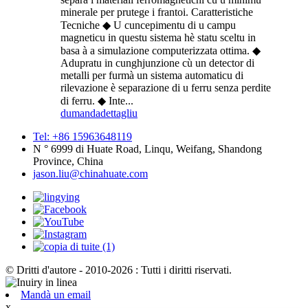
minerale per prutege i frantoi. Caratteristiche
Tecniche ◆ U cuncepimentu di u campu
magneticu in questu sistema hè statu sceltu in
basa à a simulazione computerizzata ottima. ◆
Adupratu in cunghjunzione cù un detector di
metalli per furmà un sistema automaticu di
rilevazione è separazione di u ferru senza perdite
di ferru. ◆ Inte...
dumanda
dettagliu
Tel: +86 15963648119
N ° 6999 di Huate Road, Linqu, Weifang, Shandong
Province, China
jason.liu@chinahuate.com
© Dritti d'autore - 2010-2026 : Tutti i diritti riservati.
Mandà un email
x