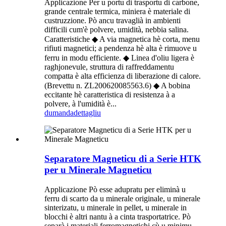
Applicazione Per u portu di trasportu di carbone,
grande centrale termica, miniera è materiale di
custruzzione. Pò ancu travaglià in ambienti
difficili cum'è polvere, umidità, nebbia salina.
Caratteristiche ◆ A via magnetica hè corta, menu
rifiuti magnetici; a pendenza hè alta è rimuove u
ferru in modu efficiente. ◆ Linea d'oliu ligera è
raghjonevule, struttura di raffreddamentu
compatta è alta efficienza di liberazione di calore.
(Brevettu n. ZL200620085563.6) ◆ A bobina
eccitante hè caratteristica di resistenza à a
polvere, à l'umidità è...
dumanda
dettagliu
Separatore Magneticu di a Serie HTK
per u Minerale Magneticu
Applicazione Pò esse adupratu per eliminà u
ferru di scarto da u minerale originale, u minerale
sinterizatu, u minerale in pellet, u minerale in
blocchi è altri nantu à a cinta trasportatrice. Pò
separà i materiali ferromagnetichi cù u minimu