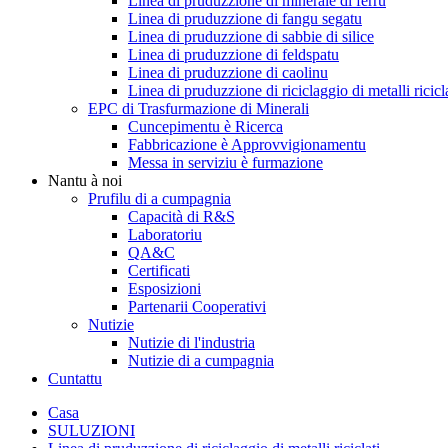
Linea di pruduzzione di minerale di ferru
Linea di pruduzzione di fangu segatu
Linea di pruduzzione di sabbie di silice
Linea di pruduzzione di feldspatu
Linea di pruduzzione di caolinu
Linea di pruduzzione di riciclaggio di metalli ricicl
EPC di Trasfurmazione di Minerali
Cuncepimentu è Ricerca
Fabbricazione è Approvvigionamentu
Messa in serviziu è furmazione
Nantu à noi
Prufilu di a cumpagnia
Capacità di R&S
Laboratoriu
QA&C
Certificati
Esposizioni
Partenarii Cooperativi
Nutizie
Nutizie di l'industria
Nutizie di a cumpagnia
Cuntattu
Casa
SULUZIONI