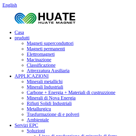
English
Casa
prudutti
Magneti superconduttori
Magneti permanenti
Elettromagneti
Macinazione
Classificazione
Attrezzatura Ausiliaria
APPLICAZIONI
Minerali metallichi
Minerali Industriali
Carbone + Energia + Materiali di custruzzione
Minerali di Nova Energia
Rifiuti Solidi Industriali
Metallurgicu
Trasfurmazione di e polveri
Ambientale
Servizi EPC
Soluzioni