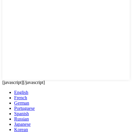
[javascript]
[/javascript]
English
French
German
Portuguese
Spanish
Russian
Japanese
Korean