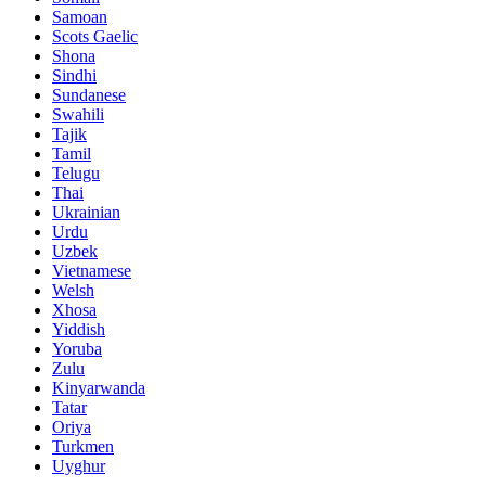
Samoan
Scots Gaelic
Shona
Sindhi
Sundanese
Swahili
Tajik
Tamil
Telugu
Thai
Ukrainian
Urdu
Uzbek
Vietnamese
Welsh
Xhosa
Yiddish
Yoruba
Zulu
Kinyarwanda
Tatar
Oriya
Turkmen
Uyghur