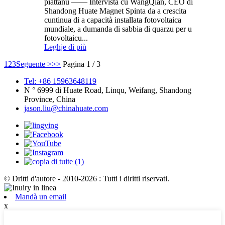
piattanu —— Intervista cù WangQian, CEO di
Shandong Huate Magnet Spinta da a crescita
cuntinua di a capacità installata fotovoltaica
mundiale, a dumanda di sabbia di quarzu per u
fotovoltaicu...
Leghje di più
1
2
3
Seguente >
>>
Pagina 1 / 3
Tel: +86 15963648119
N ° 6999 di Huate Road, Linqu, Weifang, Shandong
Province, China
jason.liu@chinahuate.com
© Dritti d'autore - 2010-2026 : Tutti i diritti riservati.
Mandà un email
x