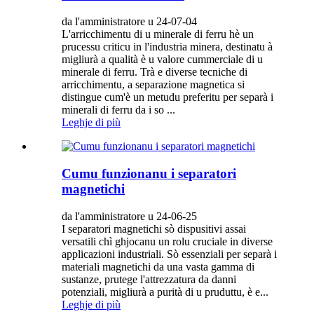
da l'amministratore u 24-07-04
L'arricchimentu di u minerale di ferru hè un
prucessu criticu in l'industria minera, destinatu à
migliurà a qualità è u valore cummerciale di u
minerale di ferru. Trà e diverse tecniche di
arricchimentu, a separazione magnetica si
distingue cum'è un metudu preferitu per separà i
minerali di ferru da i so ...
Leghje di più
Cumu funzionanu i separatori
magnetichi
da l'amministratore u 24-06-25
I separatori magnetichi sò dispusitivi assai
versatili chì ghjocanu un rolu cruciale in diverse
applicazioni industriali. Sò essenziali per separà i
materiali magnetichi da una vasta gamma di
sustanze, prutege l'attrezzatura da danni
potenziali, migliurà a purità di u pruduttu, è e...
Leghje di più