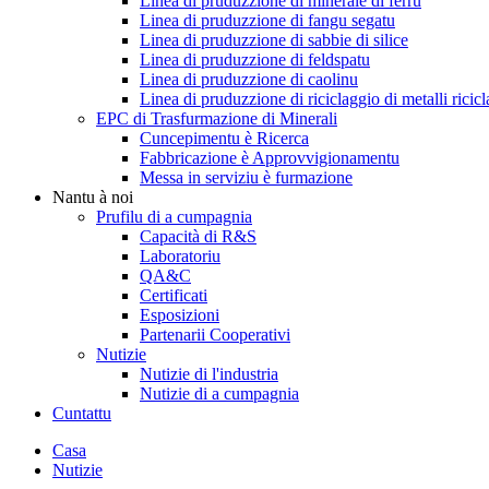
Linea di pruduzzione di minerale di ferru
Linea di pruduzzione di fangu segatu
Linea di pruduzzione di sabbie di silice
Linea di pruduzzione di feldspatu
Linea di pruduzzione di caolinu
Linea di pruduzzione di riciclaggio di metalli ricicl
EPC di Trasfurmazione di Minerali
Cuncepimentu è Ricerca
Fabbricazione è Approvvigionamentu
Messa in serviziu è furmazione
Nantu à noi
Prufilu di a cumpagnia
Capacità di R&S
Laboratoriu
QA&C
Certificati
Esposizioni
Partenarii Cooperativi
Nutizie
Nutizie di l'industria
Nutizie di a cumpagnia
Cuntattu
Casa
Nutizie