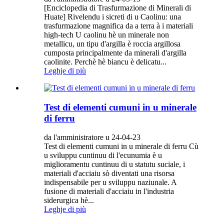
[Enciclopedia di Trasfurmazione di Minerali di
Huate] Rivelendu i sicreti di u Caolinu: una
trasfurmazione magnifica da a terra à i materiali
high-tech U caolinu hè un minerale non
metallicu, un tipu d'argilla è roccia argillosa
cumposta principalmente da minerali d'argilla
caolinite. Perchè hè biancu è delicatu...
Leghje di più
Test di elementi cumuni in u minerale
di ferru
da l'amministratore u 24-04-23
Test di elementi cumuni in u minerale di ferru Cù
u sviluppu cuntinuu di l'ecunumia è u
miglioramentu cuntinuu di u statutu suciale, i
materiali d'acciaiu sò diventati una risorsa
indispensabile per u sviluppu naziunale. A
fusione di materiali d'acciaiu in l'industria
siderurgica hè...
Leghje di più