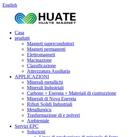
English
Casa
prudutti
Magneti superconduttori
Magneti permanenti
Elettromagneti
Macinazione
Classificazione
Attrezzatura Ausiliaria
APPLICAZIONI
Minerali metallichi
Minerali Industriali
Carbone + Energia + Materiali di custruzzione
Minerali di Nova Energia
Rifiuti Solidi Industriali
Metallurgicu
Trasfurmazione di e polveri
Ambientale
Servizi EPC
Soluzioni