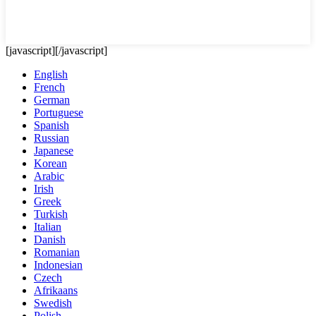
[javascript]
[/javascript]
English
French
German
Portuguese
Spanish
Russian
Japanese
Korean
Arabic
Irish
Greek
Turkish
Italian
Danish
Romanian
Indonesian
Czech
Afrikaans
Swedish
Polish