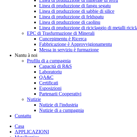
Linea di pruduzzione di minerale di ferru
Linea di pruduzzione di fangu segatu
Linea di pruduzzione di sabbie di silice
Linea di pruduzzione di feldspatu
Linea di pruduzzione di caolinu
Linea di pruduzzione di riciclaggio di metalli ricicl
EPC di Trasfurmazione di Minerali
Cuncepimentu è Ricerca
Fabbricazione è Approvvigionamentu
Messa in serviziu è furmazione
Nantu à noi
Prufilu di a cumpagnia
Capacità di R&S
Laboratoriu
QA&C
Certificati
Esposizioni
Partenarii Cooperativi
Nutizie
Nutizie di l'industria
Nutizie di a cumpagnia
Cuntattu
Casa
APPLICAZIONI