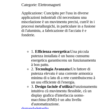
Categorie: Elettromagneti
Applicazione: Cuncipitu per l'usu in diverse
applicazioni industriali chì necessitanu una
miscelazione è un muvimentu precisi, cum'è in i
prucessi metallurgichi, in particulare in a fusione
di l'aluminiu, a fabricazione di l'acciaiu è e
fonderie.
1.
Efficienza energetica:
Una piccula
putenza installata è un bassu cunsumu
energeticu garantiscenu un funziunamentu
à bon pattu.
2.
Tecnulugia Avanzata:
Un fattore di
putenza elevatu è una corrente armonica
minima di u latu di a rete cuntribuiscenu à
un usu efficiente di l'energia.
3.
Design faciule d'utilizà:
Funzionamentu
intuitivu cù muvimentu flessibile, cù un
display graficu d'interfaccia uomo-
macchina (HMI) è un altu livellu
d'automatizazione.
dumanda
dettagliu