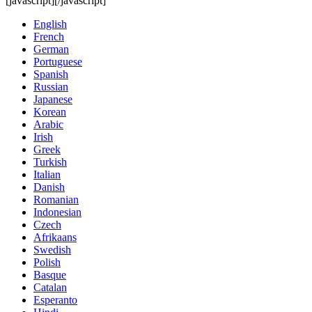
[javascript]
[/javascript]
English
French
German
Portuguese
Spanish
Russian
Japanese
Korean
Arabic
Irish
Greek
Turkish
Italian
Danish
Romanian
Indonesian
Czech
Afrikaans
Swedish
Polish
Basque
Catalan
Esperanto