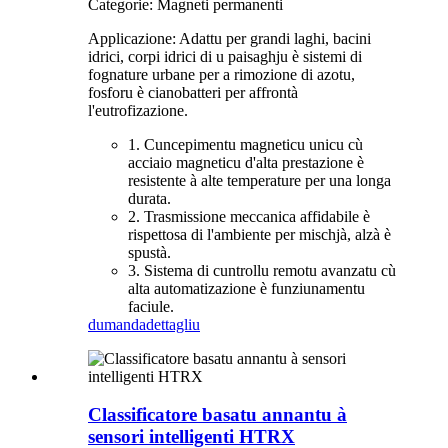
Categorie: Magneti permanenti
Applicazione: Adattu per grandi laghi, bacini
idrici, corpi idrici di u paisaghju è sistemi di
fognature urbane per a rimozione di azotu,
fosforu è cianobatteri per affrontà
l'eutrofizazione.
1. Cuncepimentu magneticu unicu cù
acciaio magneticu d'alta prestazione è
resistente à alte temperature per una longa
durata.
2. Trasmissione meccanica affidabile è
rispettosa di l'ambiente per mischjà, alzà è
spustà.
3. Sistema di cuntrollu remotu avanzatu cù
alta automatizazione è funziunamentu
faciule.
dumanda
dettagliu
Classificatore basatu annantu à
sensori intelligenti HTRX