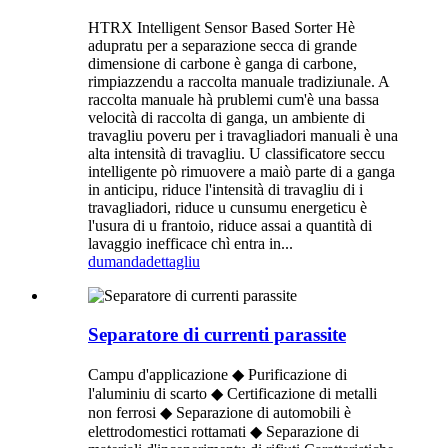
HTRX Intelligent Sensor Based Sorter Hè
adupratu per a separazione secca di grande
dimensione di carbone è ganga di carbone,
rimpiazzendu a raccolta manuale tradiziunale. A
raccolta manuale hà prublemi cum'è una bassa
velocità di raccolta di ganga, un ambiente di
travagliu poveru per i travagliadori manuali è una
alta intensità di travagliu. U classificatore seccu
intelligente pò rimuovere a maiò parte di a ganga
in anticipu, riduce l'intensità di travagliu di i
travagliadori, riduce u cunsumu energeticu è
l'usura di u frantoio, riduce assai a quantità di
lavaggio inefficace chì entra in...
dumanda
dettagliu
Separatore di currenti parassite
Campu d'applicazione ◆ Purificazione di
l'aluminiu di scarto ◆ Certificazione di metalli
non ferrosi ◆ Separazione di automobili è
elettrodomestici rottamati ◆ Separazione di