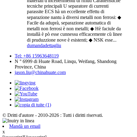
materiali d'incenerimentu di rifiuti Caratteristiche
tecniche principali U separatore di currenti
parassite ECS hà un eccellente effettu di
separazione nantu à diversi metalli non ferrosi: ◆
Facile da aduprà, separazione automatica di
metalli non ferrosi è non metalli; ◆ Hè faciule da
installà è pò esse cunnessu efficacemente cù linee
di pruduzzione nove è esistenti; ◆ NSK esse...
dumanda
dettagliu
Tel: +86 15963648119
N ° 6999 di Huate Road, Linqu, Weifang, Shandong
Province, China
jason.liu@chinahuate.com
© Dritti d'autore - 2010-2026 : Tutti i diritti riservati.
Mandà un email
x