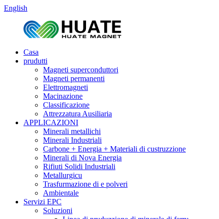
English
Casa
prudutti
Magneti superconduttori
Magneti permanenti
Elettromagneti
Macinazione
Classificazione
Attrezzatura Ausiliaria
APPLICAZIONI
Minerali metallichi
Minerali Industriali
Carbone + Energia + Materiali di custruzzione
Minerali di Nova Energia
Rifiuti Solidi Industriali
Metallurgicu
Trasfurmazione di e polveri
Ambientale
Servizi EPC
Soluzioni