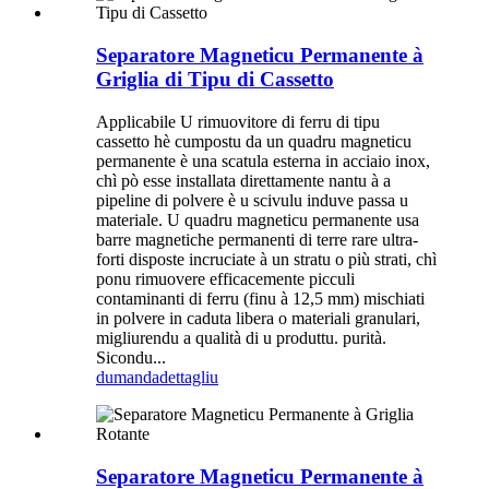
Separatore Magneticu Permanente à
Griglia di Tipu di Cassetto
Applicabile U rimuovitore di ferru di tipu
cassetto hè cumpostu da un quadru magneticu
permanente è una scatula esterna in acciaio inox,
chì pò esse installata direttamente nantu à a
pipeline di polvere è u scivulu induve passa u
materiale. U quadru magneticu permanente usa
barre magnetiche permanenti di terre rare ultra-
forti disposte incruciate à un stratu o più strati, chì
ponu rimuovere efficacemente picculi
contaminanti di ferru (finu à 12,5 mm) mischiati
in polvere in caduta libera o materiali granulari,
migliurendu a qualità di u produttu. purità.
Sicondu...
dumanda
dettagliu
Separatore Magneticu Permanente à