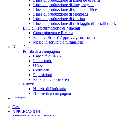
Linea di pruduzzione di minerale di ferru
Linea di pruduzzione di fangu segatu
Linea di pruduzzione di sabbie di silice
Linea di pruduzzione di feldspatu
Linea di pruduzzione di caolinu
Linea di pruduzzione di riciclaggio di metalli ricicl
EPC di Trasfurmazione di Minerali
Cuncepimentu è Ricerca
Fabbricazione è Approvvigionamentu
Messa in serviziu è furmazione
Nantu à noi
Prufilu di a cumpagnia
Capacità di R&S
Laboratoriu
QA&C
Certificati
Esposizioni
Partenarii Cooperativi
Nutizie
Nutizie di l'industria
Nutizie di a cumpagnia
Cuntattu
Casa
APPLICAZIONI