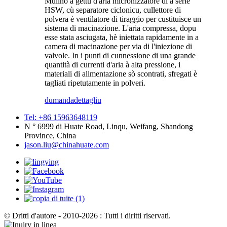
Mulino à gettu d'aria micronizzatore di a serie
HSW, cù separatore ciclonicu, cullettore di
polvera è ventilatore di tiraggio per custituisce un
sistema di macinazione. L'aria compressa, dopu
esse stata asciugata, hè iniettata rapidamente in a
camera di macinazione per via di l'iniezione di
valvole. In i punti di cunnessione di una grande
quantità di currenti d'aria à alta pressione, i
materiali di alimentazione sò scontrati, sfregati è
tagliati ripetutamente in polveri.
dumanda
dettagliu
Tel: +86 15963648119
N ° 6999 di Huate Road, Linqu, Weifang, Shandong
Province, China
jason.liu@chinahuate.com
© Dritti d'autore - 2010-2026 : Tutti i diritti riservati.