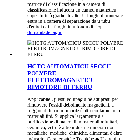
matrice di classificazione in a camera di
classificazione inducerà un campu magneticu
super forte à gradiente altu. U fanghi di minerale
entra in a camera di separazione da u tubu
d'entrata di u fanghi in u fondu di l'equ...
dumanda
dettagliu
HCTG AUTOMATICU SECCU
POLVERE
ELETTROMAGNETICU
RIMOTORE DI FERRU
Applicabile Questu equipagiu hè adupratu per
rimuovere l'ossidi debolmente magnetichi, a
ruggine di ferru in briciole è altri contaminanti da
materiali fini. Si applica largamente à a
purificazione di materiali in materiali refrattari,
ceramica, vetru è altre industrie minerali non
metalliche, mediche, chimiche, alimentari è altre
industrie. Caratteristiche Tecniche ◆ U circuitu