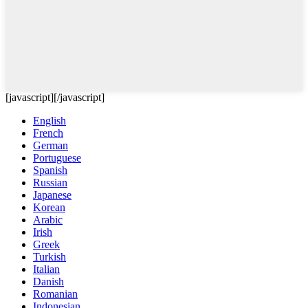
[javascript]
[/javascript]
English
French
German
Portuguese
Spanish
Russian
Japanese
Korean
Arabic
Irish
Greek
Turkish
Italian
Danish
Romanian
Indonesian