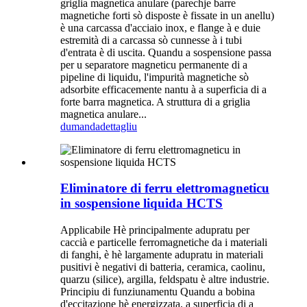
griglia magnetica anulare (parechje barre
magnetiche forti sò disposte è fissate in un anellu)
è una carcassa d'acciaio inox, e flange à e duie
estremità di a carcassa sò cunnesse à i tubi
d'entrata è di uscita. Quandu a sospensione passa
per u separatore magneticu permanente di a
pipeline di liquidu, l'impurità magnetiche sò
adsorbite efficacemente nantu à a superficia di a
forte barra magnetica. A struttura di a griglia
magnetica anulare...
dumanda
dettagliu
Eliminatore di ferru elettromagneticu
in sospensione liquida HCTS
Applicabile Hè principalmente adupratu per
caccià e particelle ferromagnetiche da i materiali
di fanghi, è hè largamente adupratu in materiali
pusitivi è negativi di batteria, ceramica, caolinu,
quarzu (silice), argilla, feldspatu è altre industrie.
Principiu di funziunamentu Quandu a bobina
d'eccitazione hè energizzata, a superficia di a