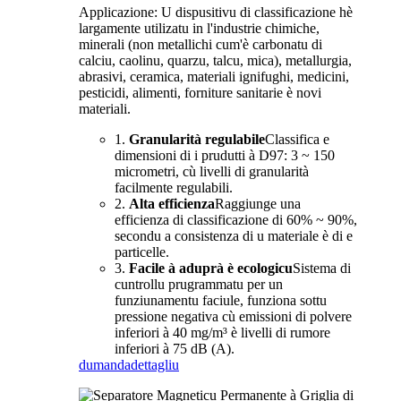
Applicazione: U dispusitivu di classificazione hè
largamente utilizatu in l'industrie chimiche,
minerali (non metallichi cum'è carbonatu di
calciu, caolinu, quarzu, talcu, mica), metallurgia,
abrasivi, ceramica, materiali ignifughi, medicini,
pesticidi, alimenti, forniture sanitarie è novi
materiali.
1.
Granularità regulabile
Classifica e
dimensioni di i prudutti à D97: 3 ~ 150
micrometri, cù livelli di granularità
facilmente regulabili.
2.
Alta efficienza
Raggiunge una
efficienza di classificazione di 60% ~ 90%,
secondu a consistenza di u materiale è di e
particelle.
3.
Facile à aduprà è ecologicu
Sistema di
cuntrollu prugrammatu per un
funziunamentu faciule, funziona sottu
pressione negativa cù emissioni di polvere
inferiori à 40 mg/m³ è livelli di rumore
inferiori à 75 dB (A).
dumanda
dettagliu