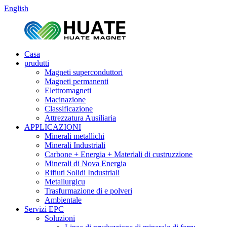
English
Casa
prudutti
Magneti superconduttori
Magneti permanenti
Elettromagneti
Macinazione
Classificazione
Attrezzatura Ausiliaria
APPLICAZIONI
Minerali metallichi
Minerali Industriali
Carbone + Energia + Materiali di custruzzione
Minerali di Nova Energia
Rifiuti Solidi Industriali
Metallurgicu
Trasfurmazione di e polveri
Ambientale
Servizi EPC
Soluzioni