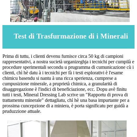
Test di Trasfurmazione di i Minerali
Prima di tuttu, i clienti devenu furnisce circa 50 kg di campioni
rappresentativi, a nostra sucietà urganizeghja i tecnichi per cumpilà e
procedure sperimentali secondu u prugramma di cumunicazione cù i
clienti, chì hè datu à i tecnichi per fà i testi esplorativi è l'esame
chimicu basendu si nantu à una ricca sperienza, cumprese a
cumpusizione minerale, a pruprietà chimica, a granularità di
disaggregazione è l'indici di beneficiazione, ecc. Dopu avè finitu
tutti i testi, Mineral Dressing Lab scrive un "Rapportu di prova di
trattamentu minerale" dettagliatu, chì hè una basa impurtante per a
prossima cuncepzione di a miniera, è porta significatu per guidà a
pruduzzione attuale.