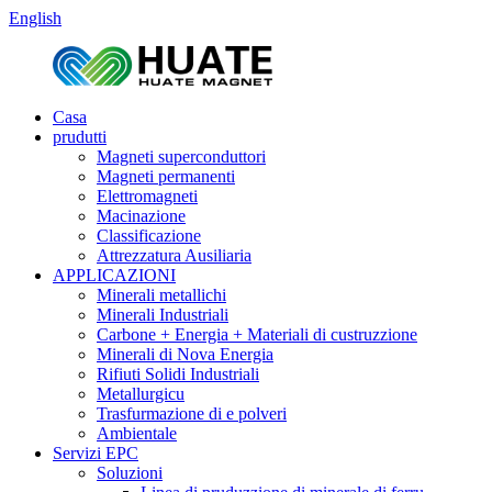
English
Casa
prudutti
Magneti superconduttori
Magneti permanenti
Elettromagneti
Macinazione
Classificazione
Attrezzatura Ausiliaria
APPLICAZIONI
Minerali metallichi
Minerali Industriali
Carbone + Energia + Materiali di custruzzione
Minerali di Nova Energia
Rifiuti Solidi Industriali
Metallurgicu
Trasfurmazione di e polveri
Ambientale
Servizi EPC
Soluzioni