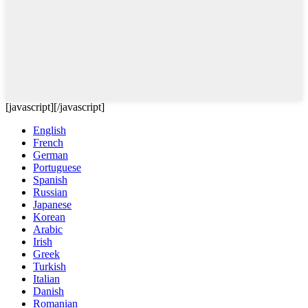
[javascript]
[/javascript]
English
French
German
Portuguese
Spanish
Russian
Japanese
Korean
Arabic
Irish
Greek
Turkish
Italian
Danish
Romanian