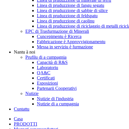
Linea di pruduzzione di minerale di ferru
Linea di pruduzzione di fangu segatu
Linea di pruduzzione di sabbie di silice
Linea di pruduzzione di feldspatu
Linea di pruduzzione di caolinu
Linea di pruduzzione di riciclaggio di metalli ricicl
EPC di Trasfurmazione di Minerali
Cuncepimentu è Ricerca
Fabbricazione è Approvvigionamentu
Messa in serviziu è furmazione
Nantu à noi
Prufilu di a cumpagnia
Capacità di R&S
Laboratoriu
QA&C
Certificati
Esposizioni
Partenarii Cooperativi
Nutizie
Nutizie di l'industria
Nutizie di a cumpagnia
Cuntattu
Casa
PRODOTTI