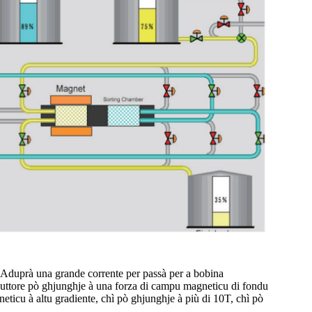
a, Aduprà una grande corrente per passà per a bobina
duttore pò ghjunghje à una forza di campu magneticu di fondu
ticu à altu gradiente, chì pò ghjunghje à più di 10T, chì pò