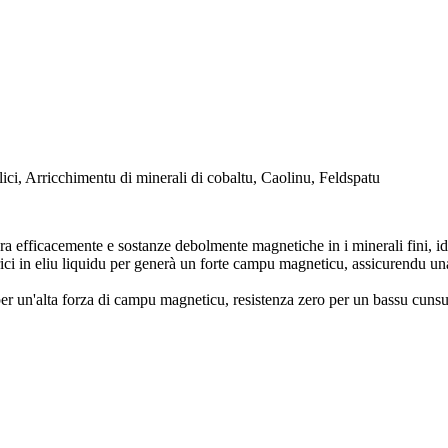
llici, Arricchimentu di minerali di cobaltu, Caolinu, Feldspatu
 efficacemente e sostanze debolmente magnetiche in i minerali fini, ideale
ici in eliu liquidu per generà un forte campu magneticu, assicurendu u
er un'alta forza di campu magneticu, resistenza zero per un bassu cuns