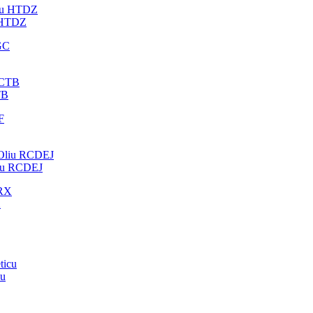
u HTDZ
TB
Oliu RCDEJ
X
cu