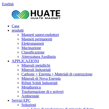
English
Casa
prudutti
Magneti superconduttori
Magneti permanenti
Elettromagneti
Macinazione
Classificazione
Attrezzatura Ausiliaria
APPLICAZIONI
Minerali metallichi
Minerali Industriali
Carbone + Energia + Materiali di custruzzione
Minerali di Nova Energia
Rifiuti Solidi Industriali
Metallurgicu
Trasfurmazione di e polveri
Ambientale
Servizi EPC
Soluzioni