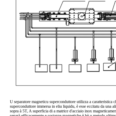
U separatore magneticu superconduttore utilizza a caratteristica 
superconduttore immersa in eliu liquidu, è esse eccitatu da una
sopra à 5T, A superficia di a matrice d'acciaio inox magneticame
separà efficacemente e sostanze magnetiche è hè u metudu ultimu