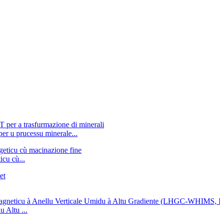
per u prucessu minerale...
cu cù...
 Altu ...