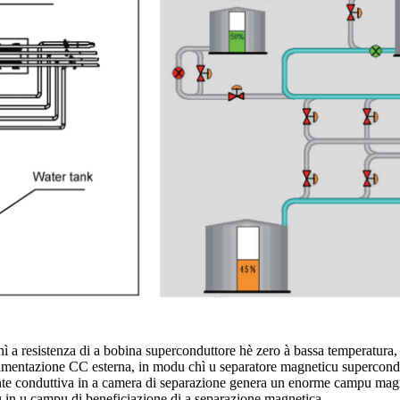
chì a resistenza di a bobina superconduttore hè zero à bassa temperatur
 alimentazione CC esterna, in modu chì u separatore magneticu supercon
nte conduttiva in a camera di separazione genera un enorme campu magne
 in u campu di beneficiazione di a separazione magnetica.